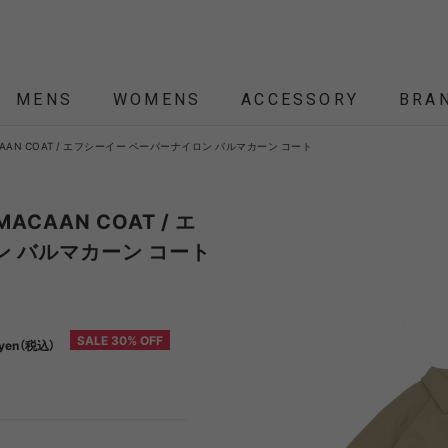
MENS
WOMENS
ACCESSORY
BRA
LMACAAN COAT / エフシーイー ペーパーナイロン バルマカーン コート
ALL
ALL
ALL
ALL
ALL
NEW
NEW
NEW
NEW
SALE
SALE
SALE
SALE
SALE
ÉTENDRE
Nordisk
Nordisk Apparel
YD
LMACAAN COAT / エ
ン バルマカーン コート
THEKE
asics
asimocrafts
BALLI
RANCE
SALE 30% OFF
yen（税込）
 JACKET
 JACKET
RANCE
PACK
ARP
PEG,ROPE,POLE
HELMET-BAG
BLOUSON
BELT
KNIT
SHOULDER BAG
CUT&SEW
SLEEPING
VEST
SOX
TABLE,C
TOTE
SH
SH
KN
YMORE
Colapz
COMESANDGOES
Coming
BAG,PILLOW