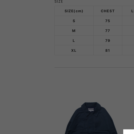
SIZE
SIZE(cm)
CHEST
S
75
M
77
L
79
XL
81