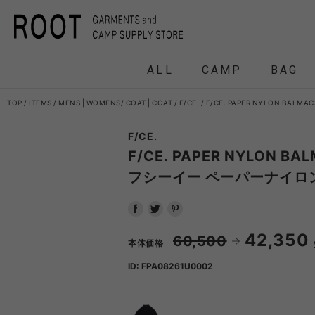
ALL
CAMP
BAG
TOP
ITEMS
MENS
|
WOMENS
COAT
|
COAT
F/CE.
F/CE. PAPER NYLON BA
F/CE.
F/CE.
F/CE. 
F/CE. PAPER NYLON BA
フシーイー ペーパーナイロ
and wander
APO
FRAG
42,350
60,500
本体価格
HEADWEAR
BACKPACK
COAT
COAT
TENT
DOWN /
DOWN /
FRAG
DAY
T
BIRKENSTOCK
CLA
ID: FPA08261U0002