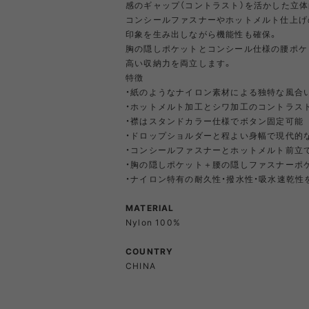
感のギャップ（コントラスト）を活かした立
コンシールファスナーやホットメルト仕上げ
PRIMUS
RA
印象を生み出しながら機能性も確保。
胸の隠しポケットとコンシール仕様の腰ポケ
高い収納力を両立します。
RUX
SAL
特徴
DYNEEMA LINE
W.R CAN
・紙のようなナイロン素材による独特な風合
・ホットメルト加工とシワ加工のコントラス
・襟はスタンドカラー仕様でボタン固定可能
SOLO STOVE
S
・ドロップショルダーと程よい身幅で現代的
・コンシールファスナーとホットメルト前立
・胸の隠しポケット＋腰の隠しファスナーポ
・ナイロン特有の耐久性・撥水性・吸水速乾性
THERMAREST
THE NO
MATERIAL
Nylon 100%
VEJA
Wh
COUNTRY
Mounta
CHINA