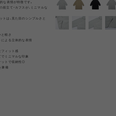
体的な表情が特徴です。
の前立て・カフスが、ミニマルな
NRA
RAYON VERT
RIDGE MONKEY
RHODO
ットは、見た目のシンプルさと
OMON
SAN SAN GEAR
SATISFY
SEA
VAS LINE
CORDURA FIRE
SEASONAL LINE
いと軽さ
RESISTANT LINE
トによる立体的な表情
OTO
South2 West8
STUDIO NICHOLSON
SUN
なフィット感
てでミニマルな印象
ケットで収納性◎
を兼備
RTH FACE
THE NORTH FACE
THE NORTH FACE
tra
GEAR
PURPLE LABEL
ite
5050WORKSHOP
サンゾー工務店
ineering