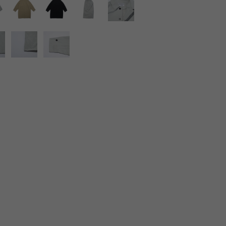
LIRION
ROA hiking
LSON
SINANO WORKS
SPEL
syngja
ngia
Turk