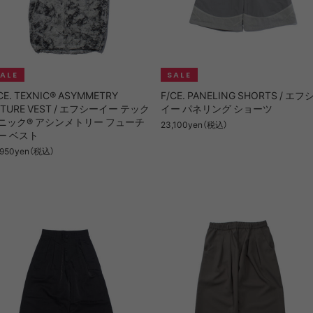
CE. TEXNIC® ASYMMETRY
F/CE. PANELING SHORTS / エフ
UTURE VEST / エフシーイー テック
イー パネリング ショーツ
ニック® アシンメトリー フューチ
23,100yen（税込）
ー ベスト
,950yen（税込）