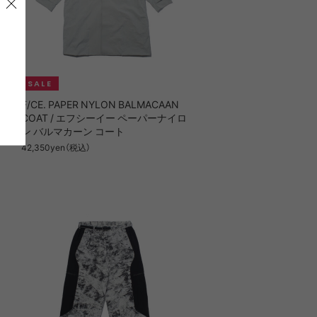
エフシ
F/CE. PAPER NYLON BALMACAAN
ツ
COAT / エフシーイー ペーパーナイロ
ン バルマカーン コート
42,350yen（税込）