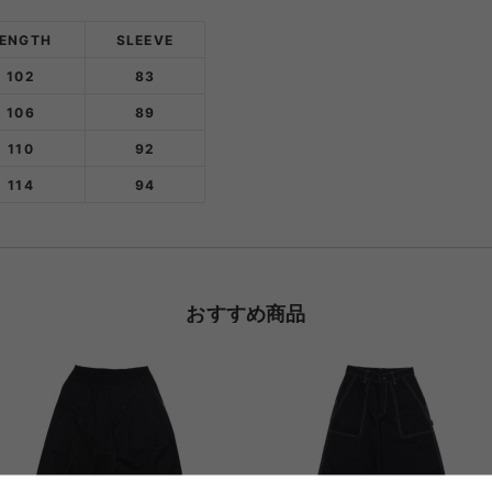
LENGTH
SLEEVE
102
83
106
89
110
92
114
94
おすすめ商品