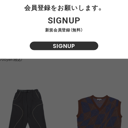
会員登録をお願いします。
SIGNUP
新規会員登録（無料）
CE. TECH KERSEY WIDE DRAPE
F/CE. HYBRID WORK PANTS / 
SIGNUP
ROUSERS / エフシーイー テック カ
ーイー ハイブリッド ワーク パン
ゼ ワイド ドレープ トラウザーズ
20,020yen（税込）
,700yen（税込）