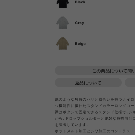
DIETZ
DIG
Black
S
Gray
Goldwin
Gold
M
S
COOKING TOOL
ONE PIECE
PORCH
SHIRT
TABL
T-S
OT
PA
Beige
GSI
Hel
L
M
S
この商品について問
L
Klättermusen
Klean 
M
返品について
L
Little Summer Camp
MYSTER
紙のような独特のハリと風合いを持つナイロ
つ機能性に優れたスタンドカラーロングコー
OTHER GEAR
RIPGRID LINE
CORDU
Nordi
襟はボタンで固定できるスタンド仕様で、シ
NYLO
がら、ドロップショルダーと絶妙な身幅設計
Opera SPORT
OP
を演出しています。
ホットメルト加工とシワ加工のコントラスト