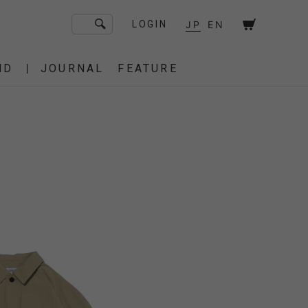
JP
EN
LOGIN
ND
JOURNAL
FEATURE
F/CE. Flagship Store
砧
京都
OT
Amiche Alpine
渋谷
大阪
PRESS
ONLINE STORE
STICS
BAREBONES
HAIR,COT
 BAG
OES
IRT
IT
BURNER,STOVE
CUT&SEW
SACOCHE
T-SHIRT
OTHER
 of age
dahl'ia