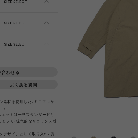
AWEL
DISTRICT VISION
ÉÉ
ES
SIZE SELECT
ADD TO CART
SIZE SELECT
win 0
GOAL ZERO
GREG LABORATORY
GRIP 
ADD TO CART
SOLD OUT
EWARE
HIRT
HER
NTS
420 re/cor LINE
BOTTLE
PANTS
SKIRT
950 LINE
BONFIRE
TEXTURE
LANTE
SIZE SELECT
inox
HIKING PATROL
HOKA
JEO
ADD TO CART
SOLD OUT
SOLD OUT
い合わせる
ADD TO CART
Kanteen
LEDLENSER
maastik
Minima
ADD TO CART
よくある質問
SOLD OUT
Y RANCH
nanamica
nuterm
OLFA 
ン素材を使用した、ミニマルか
ト。
RA SIL
sk gear
ECOPAK LINE
LEGACY
TECH LEATHER LINE
RECYCL
ルエットは一見スタンダードな
N LINE
LI
によって、現代的なリラックス感
INEL
PACE
Portal
POST A
FAC
をデザインとして取り入れ、質