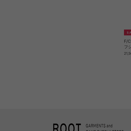
F/C
フシ
21,