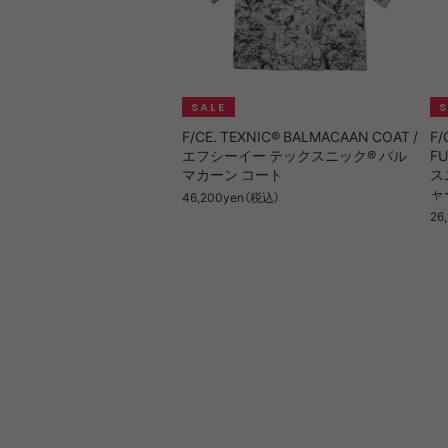
F/CE. TEXNIC® BALMACAAN COAT /
F/
エフシーイー テックスニック® バル
F
マカーン コート
ス
ャ
46,200yen（税込）
26