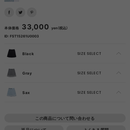
33,000
本体価格
yen（税込）
ID: FST15261U0003
Black
SIZE SELECT
S
ADD TO CART
Gray
SIZE SELECT
M
ADD TO CART
S
ADD TO CART
Sax
SIZE SELECT
L
SOLD OUT
M
SOLD OUT
S
SOLD OUT
この商品について問い合わせる
XL
SOLD OUT
L
SOLD OUT
M
SOLD OUT
返品について
よくある質問