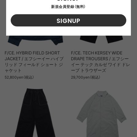
新規会員登録（無料）
SIGNUP
F/CE. HYBRID FIELD SHORT
F/CE. TECH KERSEY WIDE
JACKET / エフシーイー ハイブ
DRAPE TROUSERS / エフシー
リッド フィールド ショート ジ
イー テック カルゼ ワイド ドレ
ャケット
ープ トラウザーズ
52,800yen（税込）
29,700yen（税込）