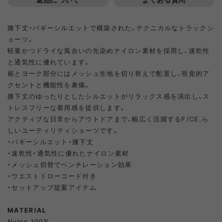
XL
SOLD OUT
膝下丈・バギーシルエットで構築された、テクニカルなトラックシ
L
SOLD OUT
ョーツ。
軽量かつドライな風合いの先染めナイロン素材を採用し、速乾性
XL
SOLD OUT
と通気性に優れています。
裾とヨーク部分にはメッシュ生地を切り替えで配置し、視覚的ア
クセントと機能性を兼備。
膝下丈のゆったりとしたシルエットがリラックス感を演出し、ス
トレスフリーな着用感を提供します。
アクティブな日常からアウトドアまで、幅広く活躍するF/CE.ら
しいユーティリティショーツです。
・バギーシルエット・膝下丈
・速乾性・通気性に優れたナイロン素材
・メッシュ切替でベンチレーション効果
・ウエストドローコード付き
・セットアップ提案アイテム
MATERIAL
Nylon 100%