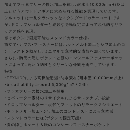
加えてフッ素フリーの撥水加工を施し、耐水圧10,000mmH?O以
上というアウトドアギアに求められる性能を実現しています。
シルエットは一見クラシックなスタンダードカラーコートです
が、ドロップショルダーと絶妙な身幅設定によって現代的なリラ
ックス感を表現。
襟はボタンで固定可能なスタンドカラー仕様。
前立て・カフス・ファスナーにはホットメルト加工とシワ加工のコ
ントラストを効かせ、ミニマルで立体的な表情を加えています。
さらに、胸元の隠しポケットと腰のコンシールファスナーポケッ
トによって、高い収納性とクリーンな外観を両立しています。
特徴
・TEXNICRによる高機能透湿・防水素材（耐水圧10,000mm以上）
・breathability around 5,000g/m? / 24hr
・フッ素フリーの撥水加工を採用
・セパレーター素材のリサイクルによるサステナブル設計
・ドロップショルダー＋現代的フィットのリラックスシルエット
・ホットメルト加工×シワ加工のコントラストによる立体感
・スタンドカラー仕様（ボタンで固定可能）
・胸の隠しポケット＆腰のコンシールファスナーポケット