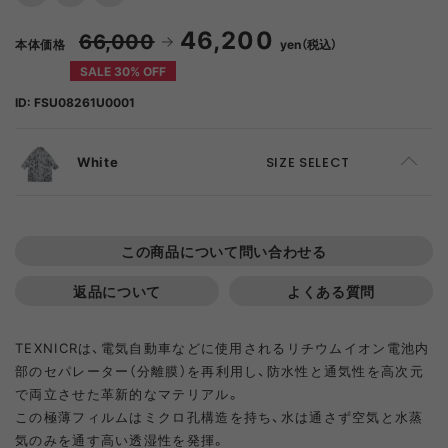
46,200
66,000
本体価格
yen（税込）
SALE 30% OFF
ID: FSU08261U0001
White
SIZE SELECT
S
SOLD OUT
この商品について問い合わせる
M
ADD TO CART
返品について
よくある質問
L
ADD TO CART
TEXNICRは、電気自動車などに使用されるリチウムイオン電池内
部のセパレーター（分離膜）を再利用し、防水性と通気性を高次元
で両立させた革新的なマテリアル。
この極薄フィルムはミクロ孔構造を持ち、水は通さず空気と水蒸
気のみを通す高い透湿性を発揮。