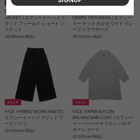
F/CE. HYBRID FIELD SHORT
F/CE. TECH KERSEY WIDE
JACKET / エフシーイー ハイブ
DRAPE TROUSERS / エフシー
リッド フィールド ショート ジ
イー テック カルゼ ワイド ドレ
ャケット
ープ トラウザーズ
36,960yen（税込）
29,700yen（税込）
F/CE. HYBRID WORK PANTS /
F/CE. PAPER NYLON
エフシーイー ハイブリッド ワ
BALMACAAN COAT / エフシー
ーク パンツ
イー ペーパーナイロン バルマ
カーン コート
20,020yen（税込）
42,350yen（税込）