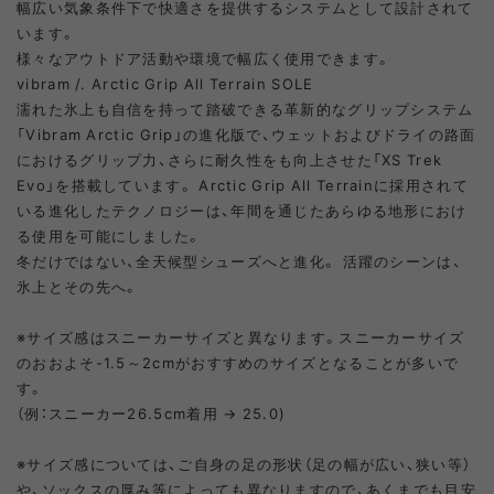
幅広い気象条件下で快適さを提供するシステムとして設計されて
います。
様々なアウトドア活動や環境で幅広く使用できます。
vibram /. Arctic Grip All Terrain SOLE
濡れた氷上も自信を持って踏破できる革新的なグリップシステム
「Vibram Arctic Grip」の進化版で、ウェットおよびドライの路面
におけるグリップ力、さらに耐久性をも向上させた「XS Trek
Evo」を搭載しています。 Arctic Grip All Terrainに採用されて
いる進化したテクノロジーは、年間を通じたあらゆる地形におけ
る使用を可能にしました。
冬だけではない、全天候型シューズへと進化。 活躍のシーンは、
氷上とその先へ。
※サイズ感はスニーカーサイズと異なります。スニーカーサイズ
のおおよそ-1.5～2cmがおすすめのサイズとなることが多いで
す。
（例：スニーカー26.5cm着用 → 25.0)
※サイズ感については、ご自身の足の形状（足の幅が広い、狭い等）
や、ソックスの厚み等によっても異なりますので、あくまでも目安