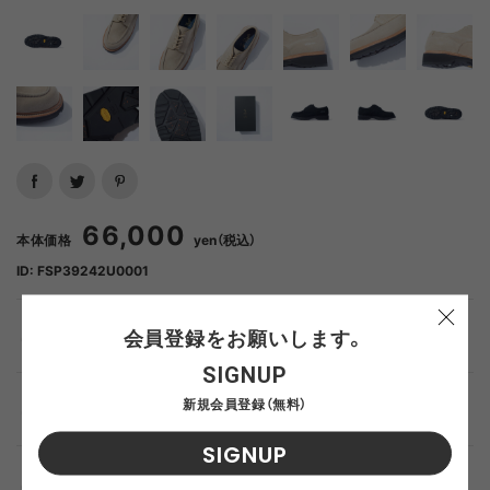
66,000
本体価格
yen（税込）
ID: FSP39242U0001
会員登録をお願いします。
Beige(Suede)
SIZE SELECT
SIGNUP
新規会員登録（無料）
24.0
SOLD OUT
BK(Suede)
SIZE SELECT
SIGNUP
25.0
ADD TO CART
24.0
SOLD OUT
BK(Grain Leather)
SIZE SELECT