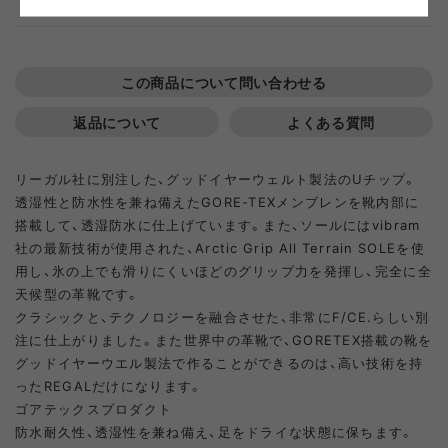
26.0
SOLD OUT
25.0
SOLD OUT
24.0
SOLD OUT
この商品について問い合わせる
27.0
SOLD OUT
26.0
SOLD OUT
25.0
SOLD OUT
返品について
よくある質問
28.0
SOLD OUT
27.0
SOLD OUT
リーガル社に別注した、グッドイヤーウェルト製法のUチップ。
26.0
SOLD OUT
透湿性と防水性を兼ね備えたGORE-TEXメンブレンを靴内部に
搭載して、透湿防水に仕上げています。また、ソールにはvibram
28.0
SOLD OUT
27.0
SOLD OUT
社の最新技術が使用された、Arctic Grip All Terrain SOLEを使
用し、氷の上でも滑りにくいほどのグリップ力を発揮し、完全に全
天候型の革靴です。
28.0
SOLD OUT
クラシックと、テクノロジーを融合させた、非常にF/CE.らしい別
注に仕上がりました。また世界中の革靴で、GORETEX搭載の靴を
グッドイヤーウエル製法で作ることができるのは、高い技術を持
ったREGALだけになります。
ゴアテックスプロダクト
防水耐久性、透湿性を兼ね備え、足をドライな状態に保ちます。