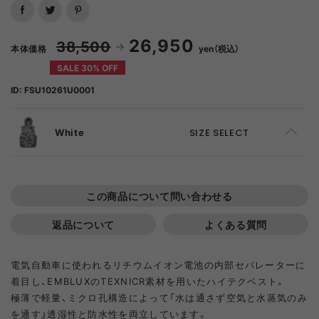
26,950
38,500
本体価格
yen（税込）
SALE 30% OFF
ID: FSU10261U0001
White
SIZE SELECT
S
ADD TO CART
この商品について問い合わせる
M
ADD TO CART
返品について
よくある質問
L
ADD TO CART
電気自動車に使われるリチウムイオン電池の内部セパレーターに
着目し、EMBLUXのTEXNICR素材を用いたハイテクベスト。
極薄で軽量、ミクロ孔構造によって「水は通さず空気と水蒸気のみ
を通す」透湿性と防水性を両立しています。