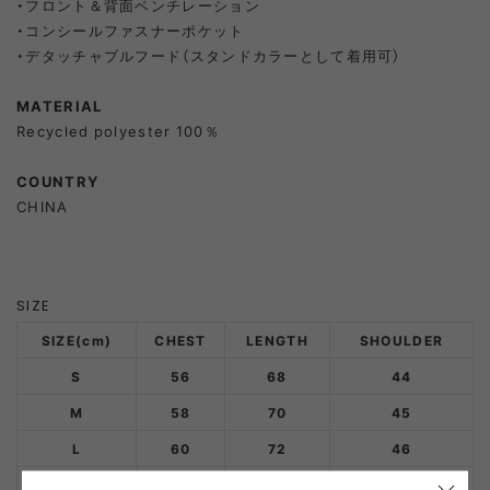
・フロント＆背面ベンチレーション
・コンシールファスナーポケット
・デタッチャブルフード（スタンドカラーとして着用可）
MATERIAL
Recycled polyester 100％
COUNTRY
CHINA
SIZE
SIZE(cm)
CHEST
LENGTH
SHOULDER
S
56
68
44
M
58
70
45
L
60
72
46
XL
62
74
47