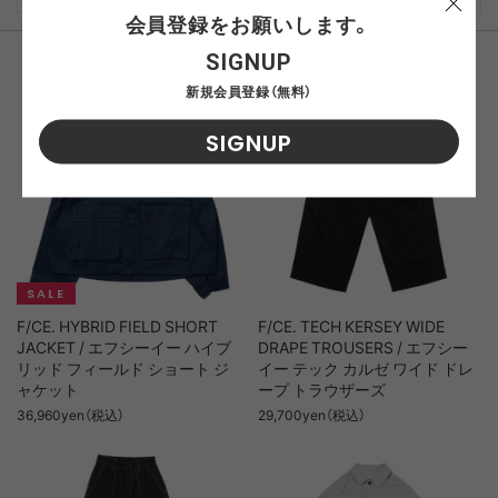
会員登録をお願いします。
SIGNUP
おすすめ商品
新規会員登録（無料）
SIGNUP
F/CE. HYBRID FIELD SHORT
F/CE. TECH KERSEY WIDE
JACKET / エフシーイー ハイブ
DRAPE TROUSERS / エフシー
リッド フィールド ショート ジ
イー テック カルゼ ワイド ドレ
ャケット
ープ トラウザーズ
36,960yen（税込）
29,700yen（税込）