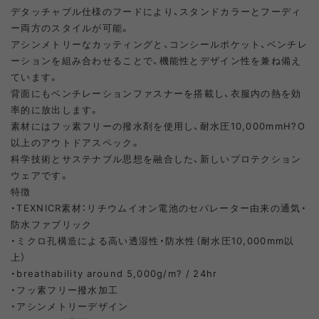
デタッチャブル仕様のフードにより、スタンドカラーとフーディ
ー両方のスタイルが可能。
アシンメトリーなカッティングと、コンシールポケット、ベンチレ
ーションを組み合わせることで、機能性とデザイン性を兼ね備え
ています。
背面にもベンチレーションファスナーを搭載し、衣服内の熱を効
率的に放出します。
素材にはフッ素フリーの撥水剤を使用し、耐水圧10,000mmH?O
以上のアウトドアスペック。
科学技術とサステナブル思想を融合した、新しいプロテクション
ウェアです。
特徴
・TEXNICR素材：リチウムイオン電池のセパレーター由来の通気・
防水ファブリック
・ミクロ孔構造による高い透湿性・防水性（耐水圧10,000mm以
上）
・breathability around 5,000g/m? / 24hr
・フッ素フリー撥水加工
・アシンメトリーデザイン