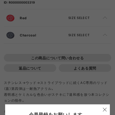
ID: R000000003319
Red
SIZE SELECT
F
ADD TO CART
Charcoal
SIZE SELECT
F
SOLD OUT
この商品について問い合わせる
返品について
よくある質問
ステンレス→ウッド→ストライプウッドに続くAC専用のリッド
（蓋）第四弾は…耐熱アクリル。
透明感とケミカルな色合いがステキに？違和感を放つ本コレクシ
ョンの怪作。
「これまで満たされなかったケミカル感をどうしても実現したく
会員登録をお願いします。