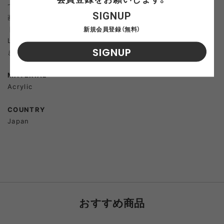
て…意識の高いヒトたちには本当に申し訳ないんだけど…」は企
SIGNUP
画者の談。記念すべき製品番号100番台突入記念！？は、Bowl用。
トップ面にはリースマークを”ケミカリー”な白で思い切りオン。
新規会員登録（無料）
Low Minded Mountain Folksならではの作品がもうひとつで
SIGNUP
きあがりました。
MATERIAL
Acrylic
COUNTRY
Japan
おすすめ商品