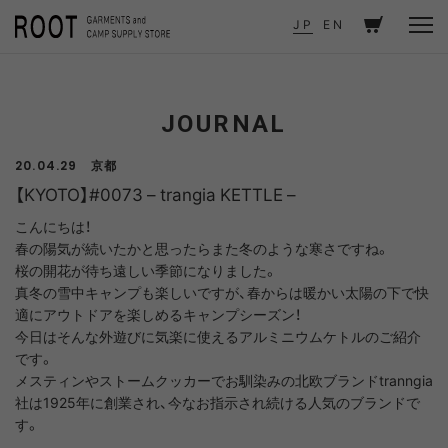
TOP
JOURNAL
【KYOTO】#0073 – trangia KETTLE –
JP
EN
JOURNAL
京都
20.04.29
【KYOTO】#0073 – trangia KETTLE –
こんにちは！
春の陽気が続いたかと思ったらまた冬のような寒さですね。
桜の開花が待ち遠しい季節になりました。
真冬の雪中キャンプも楽しいですが、春からは暖かい太陽の下で快
適にアウトドアを楽しめるキャンプシーズン！
今日はそんな外遊びに気楽に使えるアルミニウムケトルのご紹介
です。
メスティンやストームクッカーでお馴染みの北欧ブランドtranngia
社は1925年に創業され、今なお指示され続ける人気のブランドで
す。