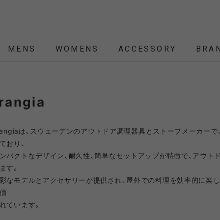
MENS
WOMENS
ACCESSORY
BRA
ALL
ALL
ALL
ALL
ALL
NEW
NEW
NEW
NEW
rangia
ÉTENDRE
Nordisk
Nordisk Apparel
YD
rangiaは、スウェーデンのアウトドア調理器具とストーブメーカー
THEKE
asics
asimocrafts
BALLI
ており、
RANCE
ンパクトなデザイン、耐久性、簡単なセットアップが特徴で、アウト
ます。
 JACKET
 JACKET
RANCE
PACK
ARP
彩なモデルとアクセサリーが提供され、屋外での料理を効率的に楽し
PEG,ROPE,POLE
HELMET-BAG
BLOUSON
BELT
KNIT
SHOULDER BAG
CUT&SEW
SLEEPING
VEST
SOX
TABLE,C
TOTE
SH
SH
KN
YMORE
Colapz
COMESANDGOES
Coming
BAG,PILLOW
価
れています。