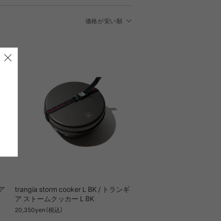
.1
Fresh Service
価格が安い順
新着順
SWANY
GR10K
価格が安い順
価格が高い順
D TWILL
RN,GAS
KONBU® LINE
CARRY TOOL
NGLI
_J.L-A.L_
lworks
Mountain Research
WORKS
OMAR AFRIDI
E TWILL
ROBIC AIR LINE
NE
ギア
trangia storm cooker L BK / トランギ
RCHIVE
Petromax
ア ストームクッカー L BK
TION
20,350yen（税込）