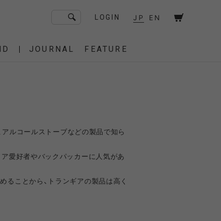
JP
EN
LOGIN
ND
JOURNAL
FEATURE
F/CE. Flagship Store
砧
京都
OT
Amiche Alpine
渋谷
大阪
PRESS
で、アルコールストーブなどの製品で知ら
ONLINE STORE
STICS
BAREBONES
ドア愛好者やバックパッカーに人気があ
めることから、トランギアの製品は高く
HAIR,COT
 BAG
OES
IRT
IT
BURNER,STOVE
CUT&SEW
SACOCHE
T-SHIRT
OTHER
 of age
dahl'ia