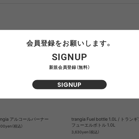
AWEL
DISTRICT VISION
ÉÉ
ES
win 0
GOAL ZERO
GREG LABORATORY
GRIP 
会員登録をお願いします。
EWARE
HIRT
HER
NTS
420 re/cor LINE
BOTTLE
PANTS
SKIRT
950 LINE
BONFIRE
TEXTURE
LANTE
inox
HIKING PATROL
HOKA
JEO
SIGNUP
新規会員登録（無料）
Kanteen
LEDLENSER
maastik
Minima
SIGNUP
Y RANCH
nanamica
nuterm
OLFA 
RA SIL
sk gear
ECOPAK LINE
LEGACY
TECH LEATHER LINE
RECYCL
N LINE
LI
rangia アルコールバーナー
trangia Fuel bottle 1.0L / トラン
INEL
PACE
Portal
POST A
フューエルボトル 1.0L
300yen（税込）
FAC
3,630yen（税込）