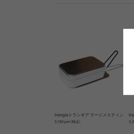
DIETZ
DIG
Goldwin
Gold
COOKING TOOL
ONE PIECE
PORCH
SHIRT
TABL
T-S
OT
PA
GSI
Hel
Klättermusen
Klean 
Little Summer Camp
MYSTER
OTHER GEAR
RIPGRID LINE
CORDU
Nordi
NYLO
trangiaトランギア ラージメスティン
t
Opera SPORT
OP
3,190yen（税込）
3,