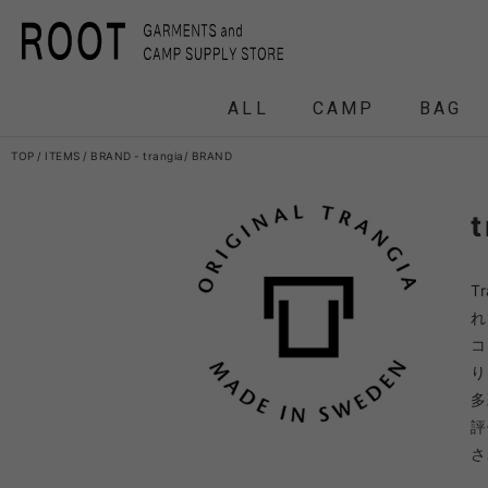
ALL
CAMP
BAG
TOP
ITEMS
BRAND - trangia
BRAND
t
F/CE.
F/CE. 
T
and wander
APO
れ
FRAG
コ
り
HEADWEAR
BACKPACK
COAT
COAT
TENT
DOWN /
DOWN /
FRAG
DAY
T
多
BIRKENSTOCK
CLA
評
さ