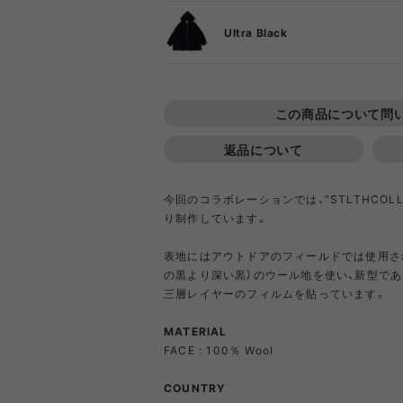
DIETZ
DIG
Ultra Black
Goldwin
Gold
S
この商品について問
COOKING TOOL
ONE PIECE
PORCH
SHIRT
TABL
T-S
OT
PA
M
GSI
Hel
返品について
今回のコラボレーションでは、”STLTHCOLL
Klättermusen
Klean 
り制作しています。
表地にはアウトドアのフィールドでは使用さ
の黒より深い黒）のウール地を使い、新型であ
Little Summer Camp
MYSTER
三層レイヤーのフィルムを貼っています。
OTHER GEAR
RIPGRID LINE
CORDU
Nordi
MATERIAL
NYLO
FACE : 100％ Wool
Opera SPORT
OP
COUNTRY