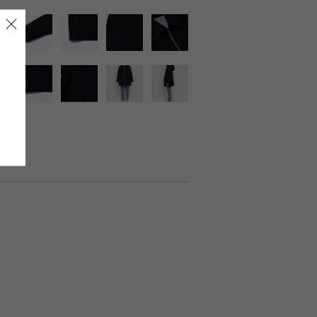
LIRION
ROA hiking
LSON
SINANO WORKS
SPEL
syngja
ngia
Turk