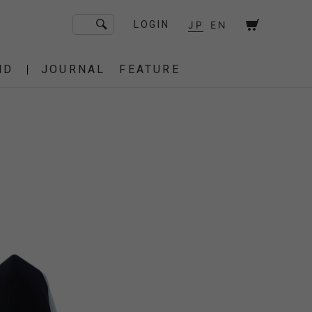
JP
EN
LOGIN
ND
JOURNAL
FEATURE
F/CE. Flagship Store
砧
京都
OT
Amiche Alpine
渋谷
大阪
PRESS
ONLINE STORE
STICS
BAREBONES
HAIR,COT
 BAG
OES
IRT
IT
BURNER,STOVE
CUT&SEW
SACOCHE
T-SHIRT
OTHER
 of age
dahl'ia