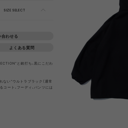
AWEL
DISTRICT VISION
ÉÉ
ES
SIZE SELECT
win 0
GOAL ZERO
GREG LABORATORY
GRIP 
ADD TO CART
い合わせる
EWARE
HIRT
HER
NTS
420 re/cor LINE
BOTTLE
PANTS
SKIRT
950 LINE
BONFIRE
TEXTURE
LANTE
SOLD OUT
inox
HIKING PATROL
HOKA
JEO
よくある質問
ECTION”と銘打ち、黒にこだわ
Kanteen
LEDLENSER
maastik
Minima
れない”ウルトラブラック（通常
るコート、フーディ、パンツには
Y RANCH
nanamica
nuterm
OLFA 
RA SIL
sk gear
ECOPAK LINE
LEGACY
TECH LEATHER LINE
RECYCL
N LINE
LI
INEL
PACE
Portal
POST A
FAC