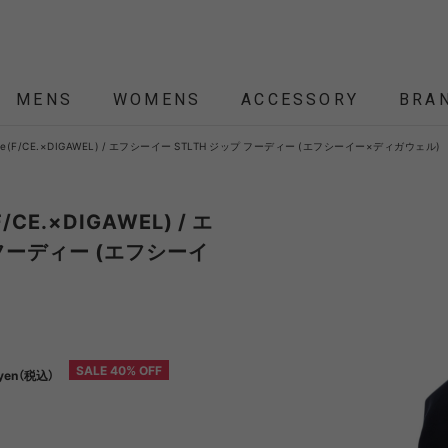
MENS
WOMENS
ACCESSORY
BRA
 hoodie(F/CE.×DIGAWEL) / エフシーイー STLTH ジップ フーディー (エフシーイー×ディガウェル)
ALL
ALL
ALL
ALL
ALL
NEW
NEW
NEW
NEW
SALE
SALE
SALE
SALE
SALE
ÉTENDRE
Nordisk
Nordisk Apparel
YD
(F/CE.×DIGAWEL) / エ
 フーディー (エフシーイ
THEKE
asics
asimocrafts
BALLI
RANCE
 JACKET
 JACKET
RANCE
PACK
ARP
PEG,ROPE,POLE
HELMET-BAG
BLOUSON
BELT
KNIT
SHOULDER BAG
CUT&SEW
SLEEPING
VEST
SOX
TABLE,C
TOTE
SH
SH
KN
YMORE
Colapz
COMESANDGOES
Coming
SALE 40% OFF
yen（税込）
BAG,PILLOW