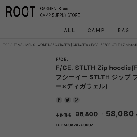
ALL
CAMP
BAG
TOP
ITEMS
MENS
|
WOMENS
CUT&SEW
|
CUT&SEW
F/CE.
F/CE. STLTH Zip
F/CE.
F/CE.
F/CE. 
F/CE. STLTH Zip hoodie
フシーイー STLTH ジップ
ー×ディガウェル)
and wander
APO
FRAG
58,080
HEADWEAR
BACKPACK
COAT
COAT
TENT
DOWN /
DOWN /
FRAG
DAY
T
96,800
BIRKENSTOCK
CLA
本体価格
ID: FSP08242U0002