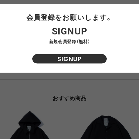
NRA
RAYON VERT
RIDGE MONKEY
RHODO
会員登録をお願いします。
SIGNUP
LENGTH
SLEEVE
OMON
SAN SAN GEAR
SATISFY
SEA
VAS LINE
CORDURA FIRE
SEASONAL LINE
新規会員登録（無料）
80.5
56
RESISTANT LINE
82
58
SIGNUP
OTO
South2 West8
STUDIO NICHOLSON
SUN
RTH FACE
THE NORTH FACE
THE NORTH FACE
tra
GEAR
PURPLE LABEL
おすすめ商品
ite
5050WORKSHOP
サンゾー工務店
ineering