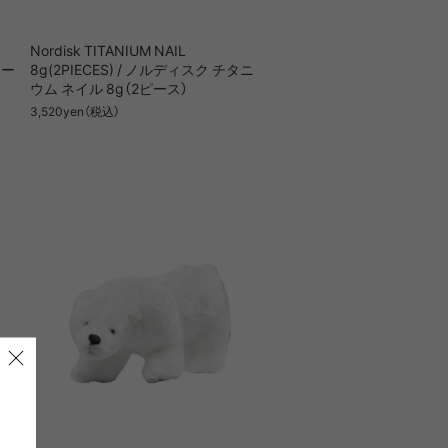
Nordisk TITANIUM NAIL
チー
8g(2PIECES) / ノルディスク チタニ
ウム ネイル 8g（2ピース）
3,520yen（税込）