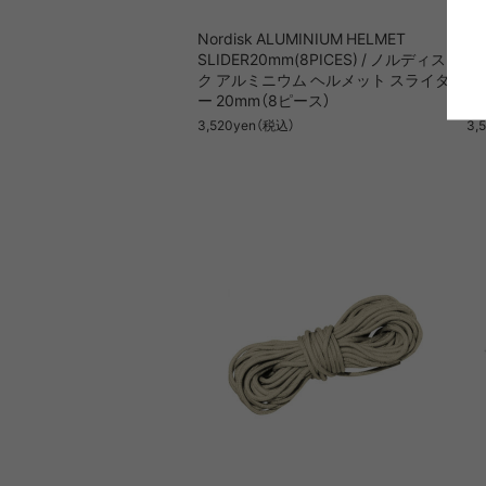
Nordisk ALUMINIUM HELMET
No
SLIDER20mm(8PICES) / ノルディス
SL
ク アルミニウム ヘルメット スライダ
ス
ー 20mm（8ピース）
ダ
3,520yen（税込）
3,