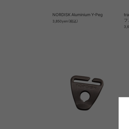
NORDISK Aluminium Y-Peg
tr
フ
3,850yen（税込）
3,