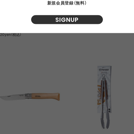
新規会員登録（無料）
rdisk ALUMINIUM HELMET
BAREBONES BBLエナメル2トー
IDER25mm(6PIECES) / ノルディ
レート2枚セット / ベアボーンズ
SIGNUP
ク アルミニウム ヘルメット スライ
3,520yen（税込）
ー 25mm（6ピース）
520yen（税込）