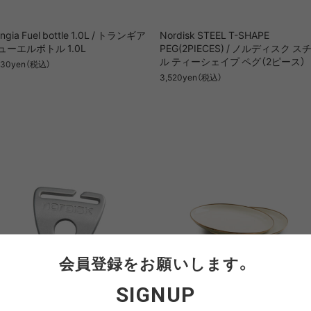
angia Fuel bottle 1.0L / トランギア
Nordisk STEEL T-SHAPE
ューエルボトル 1.0L
PEG(2PIECES) / ノルディスク ス
ル ティーシェイプ ペグ（2ピース）
630yen（税込）
3,520yen（税込）
会員登録をお願いします。
SIGNUP