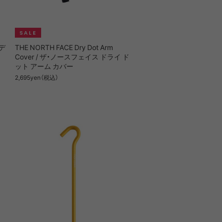
.1
Fresh Service
SWANY
GR10K
ルデ
THE NORTH FACE Dry Dot Arm
Cover / ザ・ノースフェイス ドライ ド
ット アーム カバー
D TWILL
RN,GAS
KONBU® LINE
CARRY TOOL
2,695yen（税込）
NGLI
_J.L-A.L_
lworks
Mountain Research
WORKS
OMAR AFRIDI
E TWILL
ROBIC AIR LINE
NE
RCHIVE
Petromax
TION