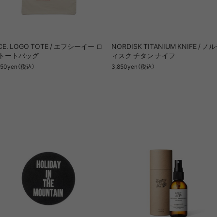
AWEL
DISTRICT VISION
ÉÉ
ES
win 0
GOAL ZERO
GREG LABORATORY
GRIP 
CE. LOGO TOTE / エフシーイー ロ
NORDISK TITANIUM KNIFE / ノ
トートバッグ
ィスク チタン ナイフ
EWARE
HIRT
HER
NTS
850yen（税込）
420 re/cor LINE
BOTTLE
PANTS
SKIRT
3,850yen（税込）
950 LINE
BONFIRE
TEXTURE
LANTE
inox
HIKING PATROL
HOKA
JEO
Kanteen
LEDLENSER
maastik
Minima
Y RANCH
nanamica
nuterm
OLFA 
RA SIL
sk gear
ECOPAK LINE
LEGACY
TECH LEATHER LINE
RECYCL
N LINE
LI
INEL
PACE
Portal
POST A
FAC