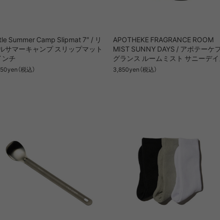
NRA
RAYON VERT
RIDGE MONKEY
RHODO
ttle Summer Camp Slipmat 7″ / リ
APOTHEKE FRAGRANCE ROOM
ルサマーキャンプ スリップマット
MIST SUNNY DAYS / アポテーケ
OMON
SAN SAN GEAR
SATISFY
SEA
インチ
グランス ルームミスト サニーデイ
VAS LINE
CORDURA FIRE
SEASONAL LINE
850yen（税込）
3,850yen（税込）
RESISTANT LINE
OTO
South2 West8
STUDIO NICHOLSON
SUN
RTH FACE
THE NORTH FACE
THE NORTH FACE
tra
GEAR
PURPLE LABEL
ite
5050WORKSHOP
サンゾー工務店
ineering