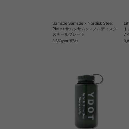
PRIMUS
RA
Samsøe Samsøe × Nordisk Steel
Li
Plate / サムソサムソ× ノルディスク
ト
RUX
SAL
スチールプレート
7
DYNEEMA LINE
W.R CAN
3,850yen（税込）
3,
SOLO STOVE
S
THERMAREST
THE NO
VEJA
Wh
Mounta