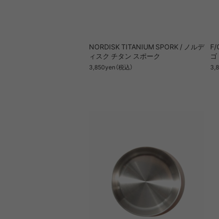
DIETZ
DIG
Goldwin
Gold
NORDISK TITANIUM SPORK / ノルデ
F/
ィスク チタン スポーク
ゴ
3,850yen（税込）
COOKING TOOL
ONE PIECE
PORCH
SHIRT
TABL
T-S
OT
PA
3,
GSI
Hel
Klättermusen
Klean 
Little Summer Camp
MYSTER
OTHER GEAR
RIPGRID LINE
CORDU
Nordi
NYLO
Opera SPORT
OP