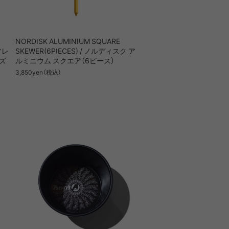
LIRION
ROA hiking
NORDISK ALUMINIUM SQUARE
フレ
SKEWER(6PIECES) / ノルディスク ア
LSON
SINANO WORKS
ズ
ルミニウム スクエア（6ピース）
3,850yen（税込）
SPEL
syngja
ngia
Turk