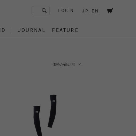
JP
EN
LOGIN
ND
JOURNAL
FEATURE
F/CE. Flagship Store
砧
京都
OT
Amiche Alpine
渋谷
価格が高い順
大阪
新着順
PRESS
価格が安い順
ONLINE STORE
価格が高い順
STICS
BAREBONES
HAIR,COT
 BAG
OES
IRT
IT
BURNER,STOVE
CUT&SEW
SACOCHE
T-SHIRT
OTHER
 of age
dahl'ia