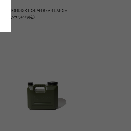
ンプ
NORDISK POLAR BEAR LARGE
3,520yen（税込）