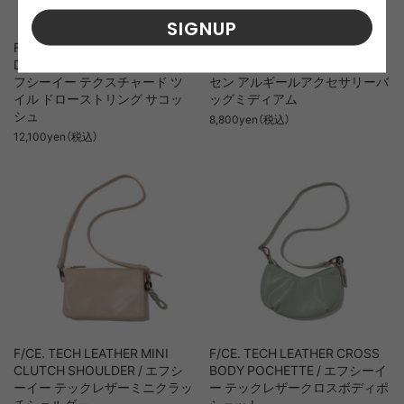
SIGNUP
F/CE. TEXTURED TWILL
Klatter musen Algir Accessory
DRAWSTRING SACOCHE / エ
Bag Medium / クレッタルムー
フシーイー テクスチャード ツ
セン アルギールアクセサリーバ
イル ドローストリング サコッ
ッグミディアム
シュ
8,800yen（税込）
12,100yen（税込）
F/CE. TECH LEATHER MINI
F/CE. TECH LEATHER CROSS
CLUTCH SHOULDER / エフシ
BODY POCHETTE / エフシーイ
ーイー テックレザーミニクラッ
ー テックレザークロスボディポ